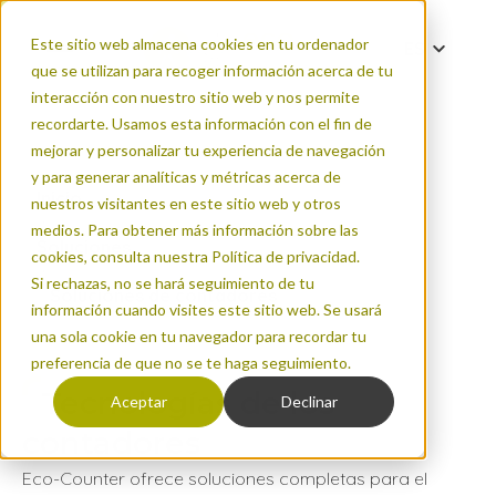
Este sitio web almacena cookies en tu ordenador
ES
que se utilizan para recoger información acerca de tu
DE
interacción con nuestro sitio web y nos permite
0 filtros activos
EN
recordarte. Usamos esta información con el fin de
mejorar y personalizar tu experiencia de navegación
FR
Tipo de usuario
y para generar analíticas y métricas acerca de
IT
Inicio
nuestros visitantes en este sitio web y otros
PT
medios. Para obtener más información sobre las
Ciclistas
Soluciones
cookies, consulta nuestra Política de privacidad.
Si rechazas, no se hará seguimiento de tu
Peatones
Soluciones de contadores
información cuando visites este sitio web. Se usará
Scooters
una sola cookie en tu navegador para recordar tu
preferencia de que no se te haga seguimiento.
Coches
Tecnologías de los
Aceptar
Declinar
Camiones
contadores
Eco-Counter ofrece soluciones completas para el
Autobús