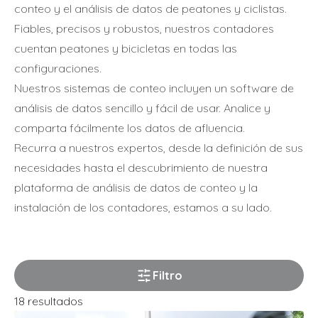
conteo y el análisis de datos de peatones y ciclistas.
Furgonetas
Fiables, precisos y robustos, nuestros contadores
cuentan peatones y bicicletas en todas las
Motos
configuraciones.
Jinetes
Nuestros sistemas de conteo incluyen un software de
análisis de datos sencillo y fácil de usar. Analice y
Kayaks
comparta fácilmente los datos de afluencia.
Recurra a nuestros expertos, desde la definición de sus
Multiusuarios
necesidades hasta el descubrimiento de nuestra
Vehículos
plataforma de análisis de datos de conteo y la
instalación de los contadores, estamos a su lado.
Tipo de entorno
Gama
Espacios urbanos
Espacios naturales
Gama PYRO
Filtro
18 resultados
Turismo
Gama ZELT